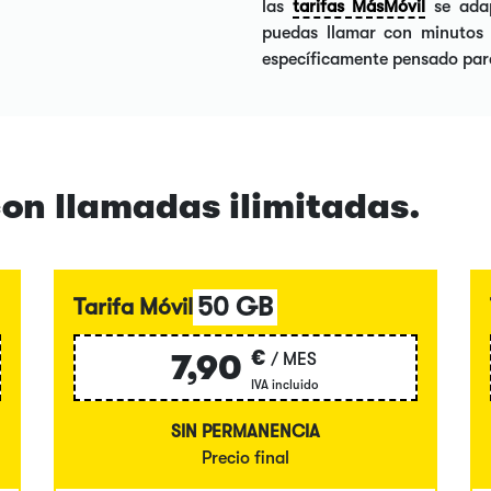
las
tarifas MásMóvil
se adap
puedas llamar con minutos i
específicamente pensado para
con llamadas ilimitadas.
50 GB
Tarifa Móvil
€
7,90
/ MES
IVA incluido
SIN PERMANENCIA
Precio final