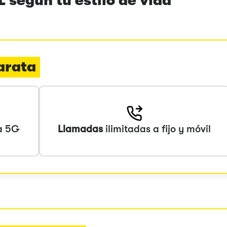
 según tu estilo de vida
barata
ta 5G
Llamadas
ilimitadas a fijo y móvil