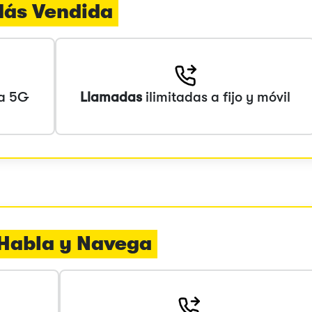
 Más Vendida
ta 5G
Llamadas
ilimitadas a fijo y móvil
a Habla y Navega