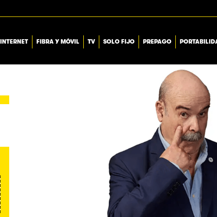
INTERNET
FIBRA Y MÓVIL
TV
SOLO FIJO
PREPAGO
PORTABILID