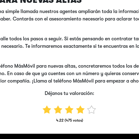
ARA NUEVAS ALTAS
una simple llamada nuestros agentes ampliarán toda la informa
aber. Contarás con el asesoramiento necesario para aclarar tod
detalle todos los pasos a seguir. Si estás pensando en contratar t
i es necesario. Te informaremos exactamente si te encuentras en
eléfono MásMóvil para nuevas altas, concretaremos todos los deta
no. En caso de que ya cuentes con un número y quieras conserv
erior compañía. ¡Llama al teléfono MásMóvil para empezar a ahor
Déjanos tu valoración:
4.22 (475 votos)