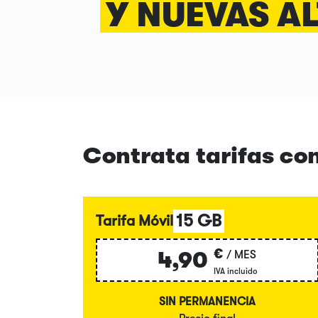
Y NUEVAS A
Contrata tarifas con
15 GB
Tarifa Móvil
€
4,90
/ MES
IVA incluido
SIN PERMANENCIA