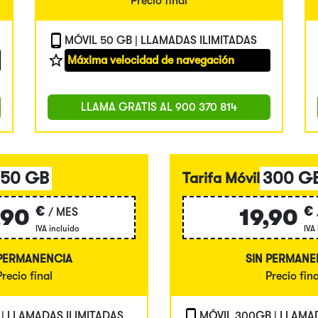
Precio final
MÓVIL 50 GB | LLAMADAS ILIMITADAS
Máxima velocidad de navegación
LLAMA GRATIS AL
900 370 814
150 GB
300 G
Tarifa Móvil
€
€
,90
19,90
/ MES
IVA incluido
IVA
 PERMANENCIA
SIN PERMANE
Precio final
Precio fina
 | LLAMADAS ILIMITADAS
MÓVIL 300GB | LLAMA