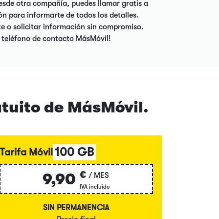
esde otra compañía, puedes llamar gratis a
n para informarte de todos los detalles.
e o solicitar información sin compromiso.
o teléfono de contacto MásMóvil!
atuito de MásMóvil.
100 GB
Tarifa Móvil
€
9,90
/ MES
IVA incluido
SIN PERMANENCIA