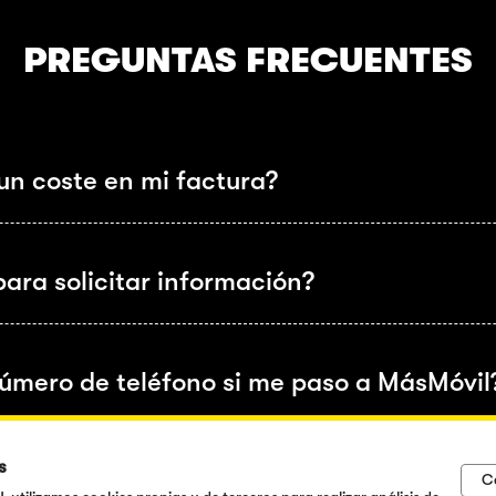
PREGUNTAS FRECUENTES
un coste en mi factura?
ara solicitar información?
número de teléfono si me paso a MásMóvil
s
mar al teléfono MásMóvil?
C