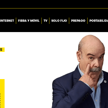
INTERNET
FIBRA Y MÓVIL
TV
SOLO FIJO
PREPAGO
PORTABILID
TE